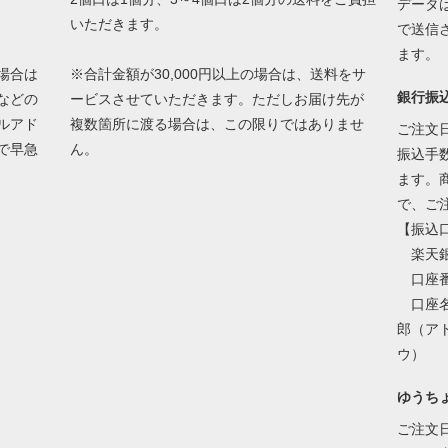
データ
いただきます。
で送信
ます。
場合は
※合計金額が30,000円以上の場合は、送料をサ
銀行振
などの
ービスさせていただきます。ただしお届け先が
ルアド
複数箇所に渡る場合は、この限りではありませ
ご注文
で早急
ん。
振込手
ます。
で、ご
【振込
楽天銀
口座番号
口座名
郎（ア
ウ）
ゆうち
ご注文