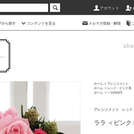
アカウント
プから探す
コンテンツを見る
メルマガ登録・解除
sho
ホーム
>
アレンジメント
ホーム
>
レッド・ピンク系
ホーム
>
～10000円
アレンジメント
レッド
ララ ＜ピンク