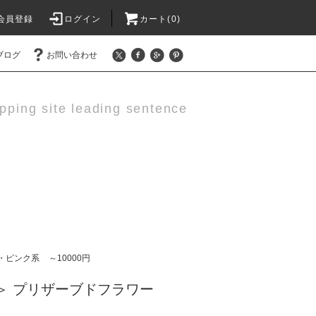
会員登録
ログイン
カート(0)
ブログ
お問い合わせ
pping site leading sentence
・ピンク系
～10000円
＞ プリザーブドフラワー