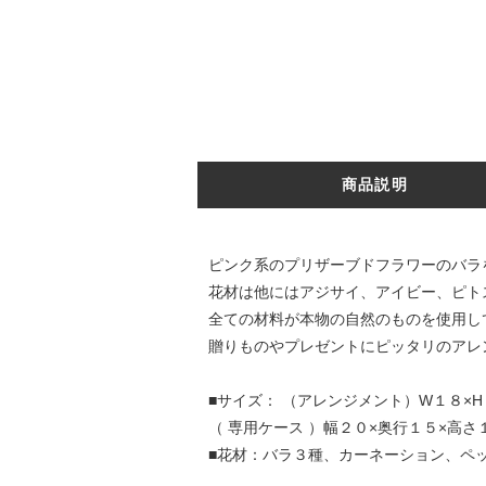
商品説明
ピンク系のプリザーブドフラワーのバラ
花材は他にはアジサイ、アイビー、ピト
全ての材料が本物の自然のものを使用し
贈りものやプレゼントにピッタリのアレ
■サイズ： （アレンジメント）W１８×H
（ 専用ケース ）幅２０×奥行１５×高さ
■花材：バラ３種、カーネーション、ペ