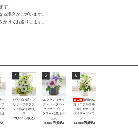
ます。
なる場合がございます。
をかけてお送りします。
4
5
6
エクラン Sサイ
サイ
トワ＜白×緑＞プ
輪菊の仏
ズ＜パープル＞
＞プ
リザーブドフラ
花（エテルネル
プリザーブドフ
フラ
ワー仏花 お供え
白緑）Mサイズ
ラワー 仏花 お供
供え
花
プリザーブドフ
え花
19,690円(税込)
ラワー
8,580円(税込)
税込)
14,850円(税込)