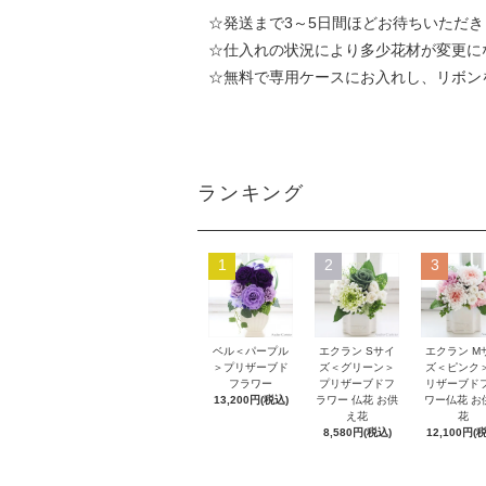
☆発送まで3～5日間ほどお待ちいただき
☆仕入れの状況により多少花材が変更に
☆無料で専用ケースにお入れし、リボン
ランキング
1
2
3
エクラン Sサイ
ベル＜パープル
エクラン M
ズ＜グリーン＞
＞プリザーブド
ズ＜ピンク
プリザーブドフ
フラワー
リザーブド
ラワー 仏花 お供
13,200円(税込)
ワー仏花 お
え花
花
8,580円(税込)
12,100円(