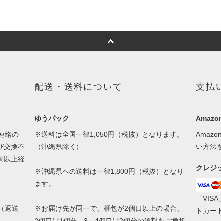
配送・送料について
支払
ゆうパック
Amazon
連絡の
※送料は全国一律1,050円（税抜）となります。
Amaz
び交換不
（沖縄県除く）
い方法
間以上経
クレジ
※沖縄県への送料は一律1,800円（税抜）となり
ます。
「VI
（返送
※お届け先が同一で、梱包が2個口以上の場合、
トカー
2個口は1個分、3～4個口は2個分の送料をご負担