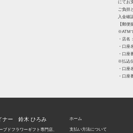
にてお
ご負担
入金確
【郵便
※AT
・店名
・口座
・口座番
※払込
・口座
・口座番号
ホーム
イナー 鈴木 ひろみ
支払い方法について
ーブドフラワーギフト専門店、