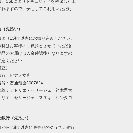
は、SSLによりセキュリティを確保した上
されますので、安心してご利用いただけ
込（先払い）
日より1週間以内にお振り込みください。
数料はお客様のご負担とさせていただき
商品のお届けは入金確認後となりますの
注意ください。
口座】
行 ピアノ支店
：普通預金5007824
義：アトリエ・セリージェ 鈴木晋太
トリエ・セリージェ スズキ シンタロ
ょ銀行（先払い）
日から1週間以内に最寄りのゆうちょ銀行