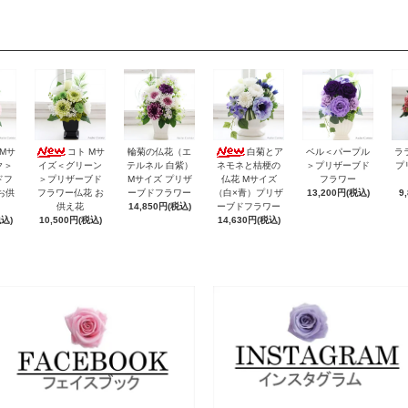
ラ
 Mサ
コト Mサ
輪菊の仏花（エ
白菊とア
ベル＜パープル
プ
ク＞
イズ＜グリーン
テルネル 白紫）
ネモネと桔梗の
＞プリザーブド
ドフ
＞プリザーブド
Mサイズ プリザ
仏花 Mサイズ
フラワー
9
お供
フラワー仏花 お
ーブドフラワー
（白×青）プリザ
13,200円(税込)
供え花
14,850円(税込)
ーブドフラワー
税込)
10,500円(税込)
14,630円(税込)