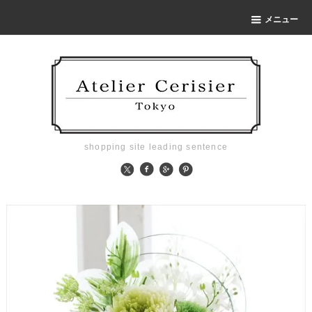
メニュー
shopping site leading sentence