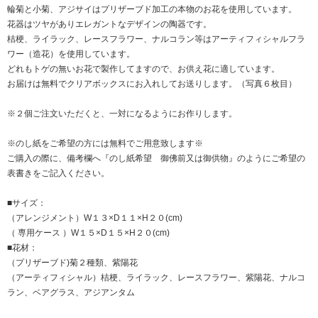
輪菊と小菊、アジサイはプリザーブド加工の本物のお花を使用しています。
花器はツヤがありエレガントなデザインの陶器です。
桔梗、ライラック、レースフラワー、ナルコラン等はアーティフィシャルフラ
ワー（造花）を使用しています。
どれもトゲの無いお花で製作してますので、お供え花に適しています。
お届けは無料でクリアボックスにお入れしてお送りします。（写真６枚目）
※２個ご注文いただくと、一対になるようにお作りします。
※のし紙をご希望の方には無料でご用意致します※
ご購入の際に、備考欄へ『のし紙希望 御佛前又は御供物』のようにご希望の
表書きをご記入ください。
■サイズ：
（アレンジメント）W１３×D１１×H２０(cm)
（ 専用ケース ）W１５×D１５×H２０(cm)
■花材：
（プリザーブド)菊２種類、紫陽花
（アーティフィシャル）桔梗、ライラック、レースフラワー、紫陽花、ナルコ
ラン、ベアグラス、アジアンタム