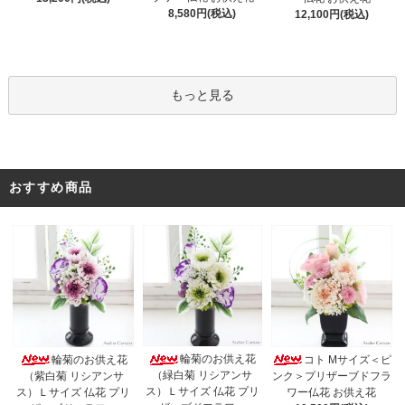
8,580円(税込)
12,100円(税込)
もっと見る
おすすめ商品
輪菊のお供え花
輪菊のお供え花
コト Mサイズ＜ピ
（緑白菊 リシアンサ
（紫白菊 リシアンサ
ンク＞プリザーブドフラ
ス）Ｌサイズ 仏花 プリ
ス）Ｌサイズ 仏花 プリ
ワー仏花 お供え花