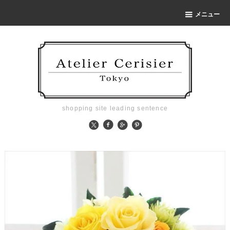
メニュー
shopping site leading sentence