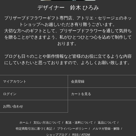
デザイナー 鈴木 ひろみ
プリザーブドフラワーギフト専門店、アトリエ・セリージェのネッ
トショップへお越しいただき有り難うございます。
大切な方へのギフトとして、プリザーブドフラワーを通して気持ち
を贈ることができますよう、私がひとつひとつ心を込めて制作して
おります。
ブログも日々のことや新作情報など皆様のお役に立てるような内容
にしていきたいと思っておりますので、よろしくお願い致します。
マイアカウント
会員登録
ログイン
カートを見る
お問い合わせ
ホーム
/
支払い方法について
/
配送・送料について
/
返品について
/
特定商取引法に基づく表記
/
プライバシーポリシー
/
メルマガ登録・解除
/
ショップブログ
/
RSS
/
ATOM