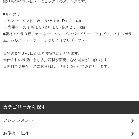
贈りものやプレゼントにピッタリのアレンジです。
■サイズ：
（アレンジメント）W１５×H１６×D１２（cm）
（ 専用ケース ）幅１５×奥行１５×高さ２０（cm）
■花材：バラ３種、カーネーション、ペッパーベリー、アイビー、ピトスポラ
ム、シルバーデージー、アジサイ（プリザーブド）
☆発送まで3～5日間ほどお待ちいただきます。
☆仕入れの状況により多少花材が変更になる場合がございます。
☆無料で専用ケースにお入れし、リボンをかけてお送りします。
カテゴリーから探す
アレンジメント
お供え・仏花