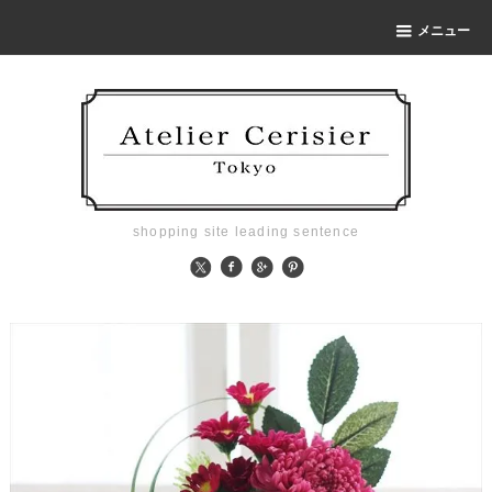
メニュー
shopping site leading sentence