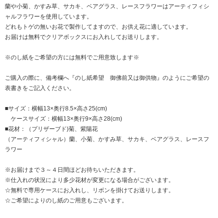
蘭や小菊、かすみ草、サカキ、ベアグラス、レースフラワーはアーティフィシ
ャルフラワーを使用しています。
どれもトゲの無いお花で製作してますので、お供え花に適しています。
お届けは無料でクリアボックスにお入れしてお送りします。
※のし紙をご希望の方には無料でご用意致します※
ご購入の際に、備考欄へ『のし紙希望 御佛前又は御供物』のようにご希望の
表書きをご記入ください。
■サイズ：横幅13×奥行8.5×高さ25(cm)
ケースサイズ：横幅13×奥行9×高さ28(cm)
■花材：（プリザーブド)菊、紫陽花
（アーティフィシャル）蘭、小菊、かすみ草、サカキ、ベアグラス、レースフ
ラワー
※お届けまで３～４日間ほどお待ちいただきます。
※仕入れの状況により多少花材が変更になる場合がございます。
☆無料で専用ケースにお入れし、リボンを掛けてお送りします。
☆ご希望によりのし紙のご用意もございます。