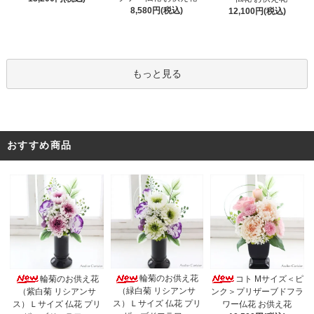
8,580円(税込)
12,100円(税込)
もっと見る
おすすめ商品
輪菊のお供え花
輪菊のお供え花
コト Mサイズ＜ピ
（緑白菊 リシアンサ
（紫白菊 リシアンサ
ンク＞プリザーブドフラ
ス）Ｌサイズ 仏花 プリ
ス）Ｌサイズ 仏花 プリ
ワー仏花 お供え花