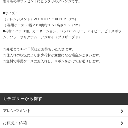
贈りものやプレゼントにピッタリのアレンジです。
■サイズ：
（アレンジメント）W１８×H１５×D１２（cm）
（ 専用ケース ）幅２０×奥行１５×高さ１５（cm）
■花材：バラ３種、カーネーション、ペッパーベリー、アイビー、ピトスポラ
ム、ソフトサリグナム、アジサイ（プリザーブド）
☆発送まで3～5日間ほどお待ちいただきます。
☆仕入れの状況により多少花材が変更になる場合がございます。
☆無料で専用ケースにお入れし、リボンをかけてお送りします。
カテゴリーから探す
アレンジメント
お供え・仏花