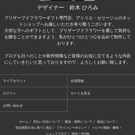
デザイナー 鈴木 ひろみ
プリザーブドフラワーギフト専門店、アトリエ・セリージェのネッ
トショップへお越しいただき有り難うございます。
大切な方へのギフトとして、プリザーブドフラワーを通して気持ち
を贈ることができますよう、私がひとつひとつ心を込めて制作して
おります。
ブログも日々のことや新作情報など皆様のお役に立てるような内容
にしていきたいと思っておりますので、よろしくお願い致します。
マイアカウント
会員登録
ログイン
カートを見る
お問い合わせ
ホーム
/
支払い方法について
/
配送・送料について
/
返品について
/
特定商取引法に基づく表記
/
プライバシーポリシー
/
メルマガ登録・解除
/
ショップブログ
/
RSS
/
ATOM