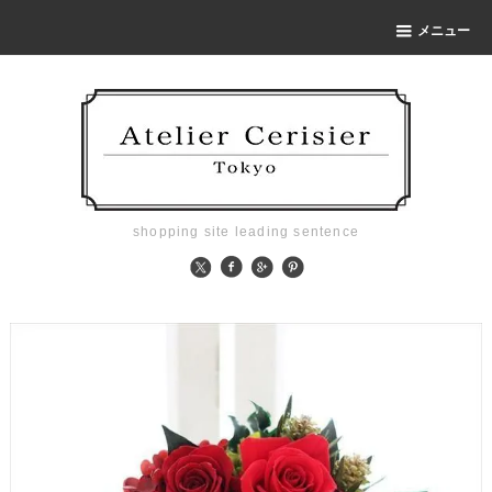
メニュー
shopping site leading sentence