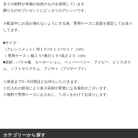
全ての材料が本物の自然のものを使用しています。
贈りものやプレゼントにピッタリのアレンジです。
※配送中にお花が潰れないようにする為、専用ケースに花器を固定してお送り
してます。
■サイズ：
（アレンジメント）W１５×Ｄ１２×Ｈ１７（cm）
（ 専用ケース ）幅１５×奥行１５×高さ２０（cm）
■花材：バラ４種、カーネーション、ペッパーベリー、アイビー、ピトスポラ
ム、ソフトサリグナム、アジサイ（プリザーブド）
☆発送まで3～5日間ほどお待ちいただきます。
☆仕入れの状況により多少花材が変更になる場合がございます。
☆無料で専用ケースにお入れし、リボンをかけてお送りします。
カテゴリーから探す