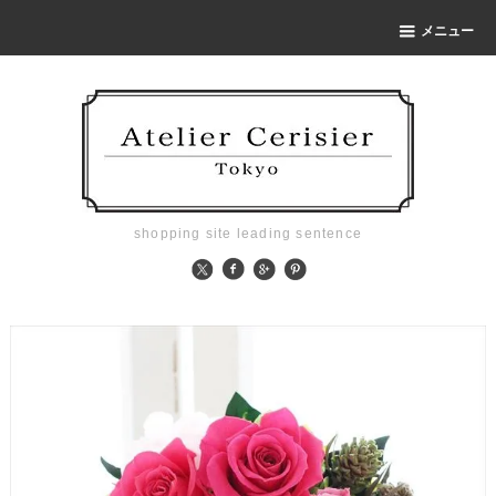
メニュー
shopping site leading sentence